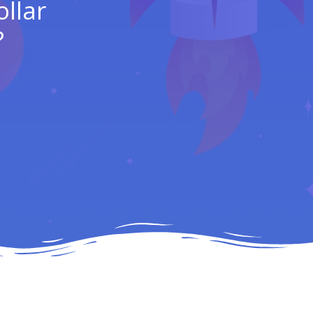
llar
?