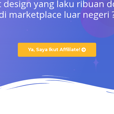
t design yang laku ribuan do
di marketplace luar negeri 
Ya, Saya Ikut Affiliate!