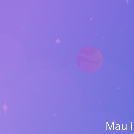
Mau i